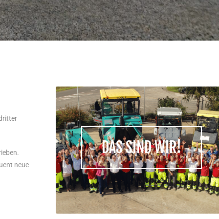
ritter
s notwendige
DAS SIND WIR!
ock für den
rieben.
rwirtschaften
quent neue
n pro Jahr.