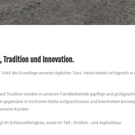
 Partner für effizientes Bauen.
, Tradition und Innovation.
1949 die Grundlage unseres täglichen Tuns. Heute bereits erfolgreich in d
Langjährige Erfahrung sowie da
Know-How bilden den Grundst
und Tradition werden in unserem Familienbetrieb gepflegt und großgesch
Erfolg von Haschke Bau. Heute e
onen gegenüber in höchstem Maße aufgeschlossen und beschreiten konse
wir ein Umsatz von 19 Millione
 unserer Kunden.
t im Schlüsselfertigbau, sowie im Tief-, Straßen-, und Asphaltbau.