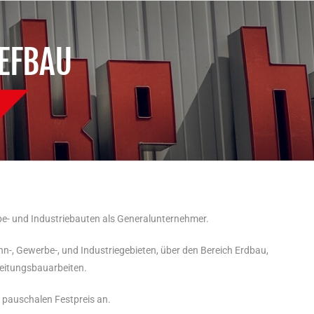
IEFBAU
rbe- und Industriebauten als Generalunternehmer.
-, Gewerbe-, und Industriegebieten, über den Bereich Erdbau,
leitungsbauarbeiten.
 pauschalen Festpreis an.