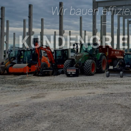
Wir bauen effizient
=
KUNDENORIE