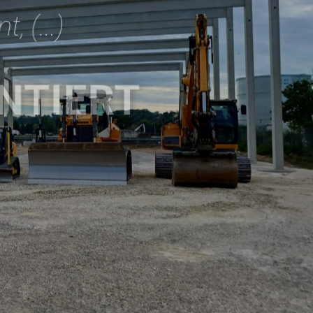
, (...)
NTIERT