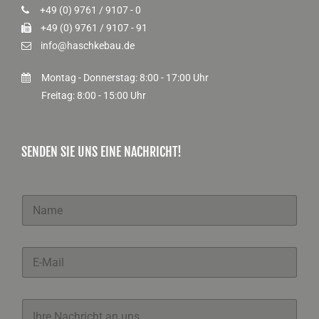
+49 (0) 9761 / 9107 - 0
+49 (0) 9761 / 9107 - 91
info@haschkebau.de
Montag - Donnerstag: 8:00 - 17:00 Uhr
Freitag: 8:00 - 15:00 Uhr
SENDEN SIE UNS EINE NACHRICHT!
N
a
m
e
E
*
-
M
a
K
i
o