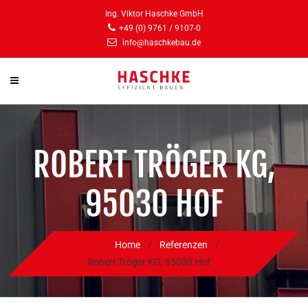
Ing. Viktor Haschke GmbH
+49 (0) 9761 / 9107-0
info@haschkebau.de
ROBERT TRÖGER KG,
95030 HOF
Home
/
Referenzen
/
Robert Tröger KG, 95030 Hof