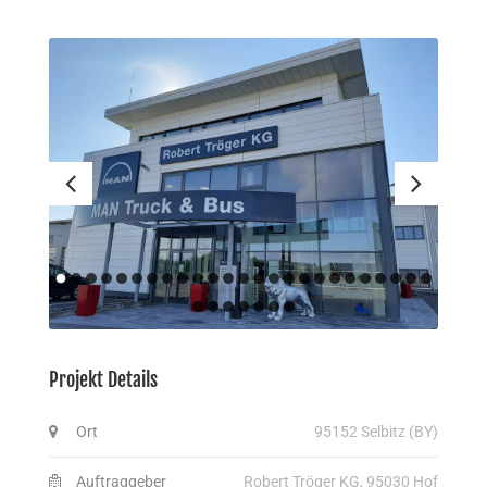
Projekt Details
Ort
95152 Selbitz (BY)
Auftraggeber
Robert Tröger KG, 95030 Hof